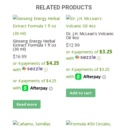
RELATED PRODUCTS
Dr. J.H. McLean’s Volcanic
Oil 4oz
Ginseng Energy Herbal
Extract Formula 1 fl oz
$
12.99
(30 ml)
$3.25
or 4 payments of
$
16.99
with
ⓘ
$4.25
or 4 payments of
with
ⓘ
Add to cart
Read more