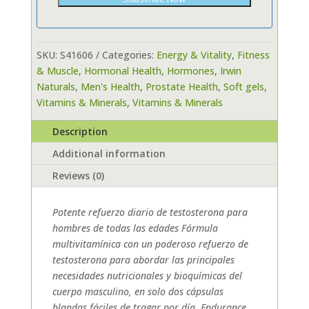
SKU:
S41606
Categories:
Energy & Vitality
,
Fitness
& Muscle
,
Hormonal Health
,
Hormones
,
Irwin
Naturals
,
Men's Health
,
Prostate Health
,
Soft gels
,
Vitamins & Minerals
,
Vitamins & Minerals
Description
Additional information
Reviews (0)
Potente refuerzo diario de testosterona para
hombres de todas las edades Fórmula
multivitamínica con un poderoso refuerzo de
testosterona para abordar las principales
necesidades nutricionales y bioquímicas del
cuerpo masculino, en solo dos cápsulas
blandas fáciles de tragar por día. Endurance