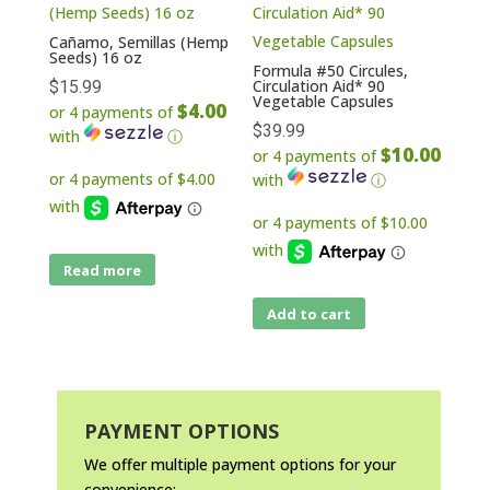
Cañamo, Semillas (Hemp
Seeds) 16 oz
Formula #50 Circules,
Circulation Aid* 90
$
15.99
Vegetable Capsules
$4.00
or 4 payments of
$
39.99
with
ⓘ
$10.00
or 4 payments of
with
ⓘ
Read more
Add to cart
PAYMENT OPTIONS
We offer multiple payment options for your
convenience: